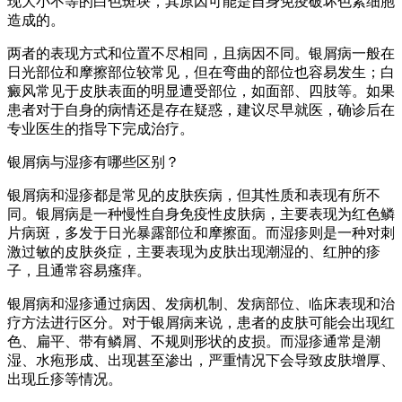
现大小不等的白色斑块，其原因可能是自身免疫破坏色素细胞
造成的。
两者的表现方式和位置不尽相同，且病因不同。银屑病一般在
日光部位和摩擦部位较常见，但在弯曲的部位也容易发生；白
癜风常见于皮肤表面的明显遭受部位，如面部、四肢等。如果
患者对于自身的病情还是存在疑惑，建议尽早就医，确诊后在
专业医生的指导下完成治疗。
银屑病与湿疹有哪些区别？
银屑病和湿疹都是常见的皮肤疾病，但其性质和表现有所不
同。银屑病是一种慢性自身免疫性皮肤病，主要表现为红色鳞
片病斑，多发于日光暴露部位和摩擦面。而湿疹则是一种对刺
激过敏的皮肤炎症，主要表现为皮肤出现潮湿的、红肿的疹
子，且通常容易瘙痒。
银屑病和湿疹通过病因、发病机制、发病部位、临床表现和治
疗方法进行区分。对于银屑病来说，患者的皮肤可能会出现红
色、扁平、带有鳞屑、不规则形状的皮损。而湿疹通常是潮
湿、水疱形成、出现甚至渗出，严重情况下会导致皮肤增厚、
出现丘疹等情况。