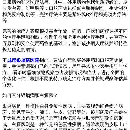
口服药物和光照疗法等。其中，外用药物包括角质溶解剂、糖
皮质激素、维甲酸等；口服药物包括蛋白酶抑制剂、生物制剂
和免疫抑制剂等，光照疗法主要是紫外线B治疗和光动力疗法
等。
完善的治疗方案应根据患者年龄、病情、症状和病程选择不同
的治疗手段和剂型，合理组合和运用各种治疗手段，在遵守治
疗原则和安全使用药物的基础上，逐步减少病人症状并维持住
长期稳定的病情。
不
成都银屑病医院
指出，建议自行购买外用药和口服药物使
用，并注意调整自己的心理状态，尽早寻求专业医生指导与治
疗。 看诊时需细致地观察患者皮损情况和症状，进行全面的
个体化评估，根据不同的特点确定治疗方案并长期观察评估其
疗效。
如何区分银屑病和白癜风？
银屑病是一种慢性自身免疫性疾病，主要表现为红色鳞片病
斑，常见于手肘、膝盖、头皮、背部等处。银屑病发病关键在
于大量表皮角质代谢异常而过多沉积在皮肤表面导致丘疹形
成。白癜风则是一种常见的色素性疾病，通常表现为皮肤上出