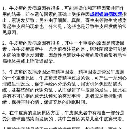
1、牛皮癣的发病原因有很多，可能是遗传和环境因素共同作
用的结果，即在遗传因素的基础上受多种因
成都银屑病医院
指
出，素诱发所致；另外由于细菌、真菌、寄生虫等微生物感染
引起牛皮癣的现象也十分常见，这些也是导致牛皮癣发病的常
见原因。
2、牛皮癣的发病原因有很多，其中一个重要的原因是感染因
素，在牛皮癣患者中，尤为值得注意的是，链球菌感染可能是
本病的重要诱发因素，因急性点滴状牛皮癣的发疹前常有急性
扁桃体炎或上呼吸道感染。
3、牛皮癣的发病原因还有精神因素，精神因素是诱发牛皮癣
的一个重要原因，牛皮癣患者精神过度紧张，可产生一系列心
理或生理反应，促使神经内分泌紊乱，损害机体免疫防御系
统，及某些酶的代谢紊乱，从而促进了牛皮癣的发生，因此在
遇有不可抗拒的或无法预知的突发事情，患者应尽量控制情
绪，保持平静心情，保证充足的睡眠时间。
4、在牛皮癣的发病原因方面，牛皮癣患者中有相当一部分是
受到链球菌感染而发病的，其中主要因素是儿童牛皮癣患者。