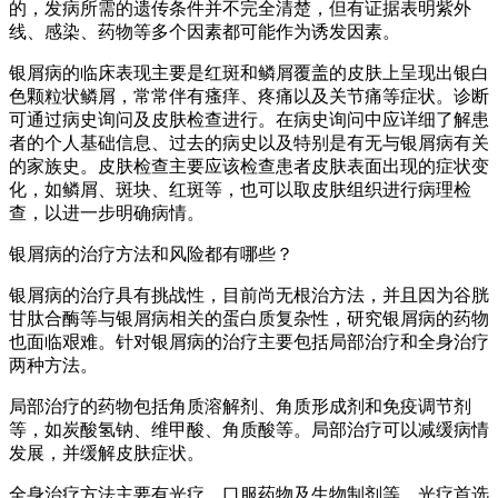
的，发病所需的遗传条件并不完全清楚，但有证据表明紫外
线、感染、药物等多个因素都可能作为诱发因素。
银屑病的临床表现主要是红斑和鳞屑覆盖的皮肤上呈现出银白
色颗粒状鳞屑，常常伴有瘙痒、疼痛以及关节痛等症状。诊断
可通过病史询问及皮肤检查进行。在病史询问中应详细了解患
者的个人基础信息、过去的病史以及特别是有无与银屑病有关
的家族史。皮肤检查主要应该检查患者皮肤表面出现的症状变
化，如鳞屑、斑块、红斑等，也可以取皮肤组织进行病理检
查，以进一步明确病情。
银屑病的治疗方法和风险都有哪些？
银屑病的治疗具有挑战性，目前尚无根治方法，并且因为谷胱
甘肽合酶等与银屑病相关的蛋白质复杂性，研究银屑病的药物
也面临艰难。针对银屑病的治疗主要包括局部治疗和全身治疗
两种方法。
局部治疗的药物包括角质溶解剂、角质形成剂和免疫调节剂
等，如炭酸氢钠、维甲酸、角质酸等。局部治疗可以减缓病情
发展，并缓解皮肤症状。
全身治疗方法主要有光疗、口服药物及生物制剂等。光疗首选