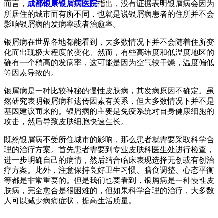
而言，
成都银康银屑病医院
指出，没有证据表明银屑病会因为
所居住的城市而有所不同，也就是说银屑病患者的住所并不会
影响银屑病的发病率或者治愈率。
银屑病在世界各地都能看到，大多数情况下并不会随着住所变
化而出现极大程度的变化。然而，有些高纬度和低温度地区的
确有一个稍高的发病率，这可能是因为空气较干燥，温度偏低
等因素导致的。
银屑病是一种比较神秘的慢性皮肤病，其发病原因不确定。虽
然研究表明银屑病和遗传因素有关系，但大多数情况下并不是
基因建议而来的。银屑病的主要是免疫系统对自身健康细胞的
攻击，然后导致皮肤细胞快速生长。
既然银屑病不受所住城市的影响，那么患者就需要采取科学合
理的治疗方案。首先患者需要到专业皮肤科医生处进行检查，
进一步明确自己的病情，然后结合临床表现选择无创或有创治
疗方案。此外，注意保持良好卫生习惯、膳食调整、心态平衡
等都是非常重要的。但是我们也要看到，银屑病是一种慢性皮
肤病，完全愈合是很困难的，但如果科学合理的治疗，大多数
人可以减少病痛症状，提高生活质量。