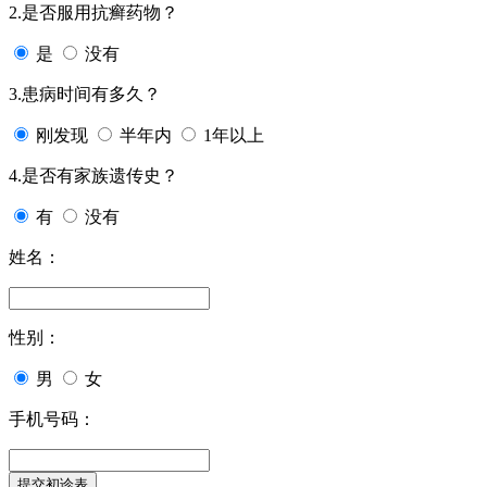
2.是否服用抗癣药物？
是
没有
3.患病时间有多久？
刚发现
半年内
1年以上
4.是否有家族遗传史？
有
没有
姓名：
性别：
男
女
手机号码：