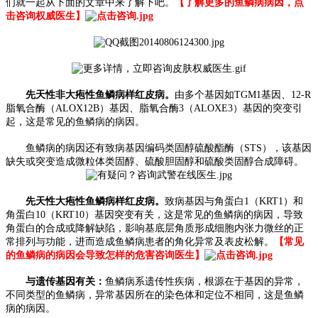
们就一起从下面的文章中来了解下吧。
【了解更多的鱼鳞病病因，点
击咨询权威医生】
先天性非大疱性鱼鳞病样红皮病。
由多个基因如TGM1基因、12-R
脂氧合酶（ALOX12B）基因、脂氧合酶3（ALOXE3）基因的突变引
起，这是常见的鱼鳞病的病因。
鱼鳞病的病因还有致病基因编码类固醇硫酸酯酶（STS），该基因
缺失或突变造成微粒体类固醇、硫酸胆固醇和硫酸类固醇合成障碍。
先天性大疱性鱼鳞病样红皮病。
致病基因与角蛋白1（KRT1）和
角蛋白10（KRT10）基因突变有关，这是常见的鱼鳞病的病因，导致
角蛋白的合成或降解缺陷，影响基底层角质形成细胞内张力微丝的正
常排列与功能，进而造成鱼鳞病患者的角化异常及表皮松解。
【常见
的鱼鳞病的病因会导致怎样的危害咨询医生】
与遗传基因有关：
鱼鳞病系遗传性疾病，根源在于基因的异常，
不同类型的鱼鳞病，异常基因所在的染色体和定位不相同，这是鱼鳞
病的病因。